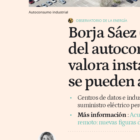
Autoconsumo industrial
OBSERVATORIO DE LA ENERGÍA
Borja Sáez 
del autoc
valora inst
se pueden 
Centros de datos e indus
suministro eléctrico pe
Más información
:
Acu
remoto: nuevas figuras d