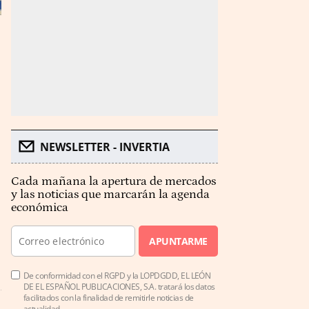
NEWSLETTER - INVERTIA
Cada mañana la apertura de mercados
y las noticias que marcarán la agenda
económica
APUNTARME
De conformidad con el RGPD y la LOPDGDD, EL LEÓN
DE EL ESPAÑOL PUBLICACIONES, S.A. tratará los datos
facilitados con la finalidad de remitirle noticias de
actualidad.