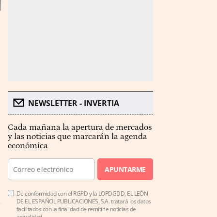
NEWSLETTER - INVERTIA
Cada mañana la apertura de mercados
y las noticias que marcarán la agenda
económica
APUNTARME
De conformidad con el RGPD y la LOPDGDD, EL LEÓN
DE EL ESPAÑOL PUBLICACIONES, S.A. tratará los datos
facilitados con la finalidad de remitirle noticias de
actualidad.