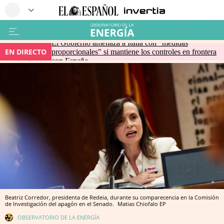
El Gobierno amenaza a Italia con "medidas
EN DIRECTO
proporcionales" si mantiene los controles en frontera
con España
Beatriz Corredor, presidenta de Redeia, durante su comparecencia en la Comisión
de Investigación del apagón en el Senado.
Matias Chiofalo
EP
OBSERVATORIO DE LA ENERGÍA