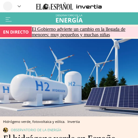
El Gobierno advierte un cambio en la llegada de
EN DIRECTO
menores: muy pequeños y muchas niñas
Hidrógeno verde, fotovoltaica y eólica.
Invertia
OBSERVATORIO DE LA ENERGÍA