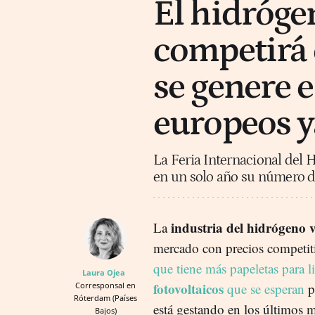
El hidróge
competirá 
se genere e
europeos y
La Feria Internacional del 
en un solo año su número de
industria del hidrógeno 
La
mercado con precios competiti
que tiene más papeletas para l
Laura Ojea
fotovoltaicos
Corresponsal en
que se esperan
pa
Róterdam (Países
está gestando en los últimos m
Bajos)