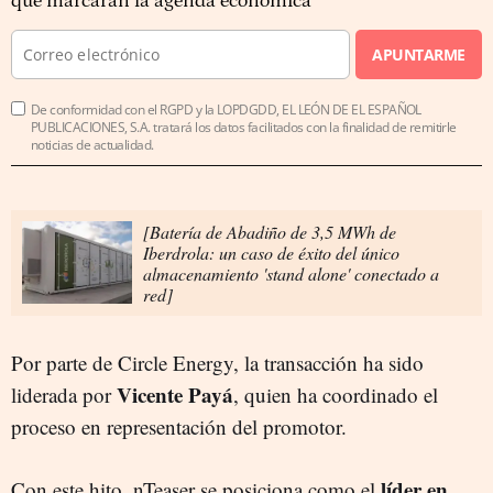
que marcarán la agenda económica
APUNTARME
De conformidad con el RGPD y la LOPDGDD, EL LEÓN DE EL ESPAÑOL
PUBLICACIONES, S.A. tratará los datos facilitados con la finalidad de remitirle
noticias de actualidad.
[Batería de Abadiño de 3,5 MWh de
Iberdrola: un caso de éxito del único
almacenamiento 'stand alone' conectado a
red]
Por parte de Circle Energy, la transacción ha sido
Vicente Payá
liderada por
, quien ha coordinado el
proceso en representación del promotor.
líder en
Con este hito, nTeaser se posiciona como el