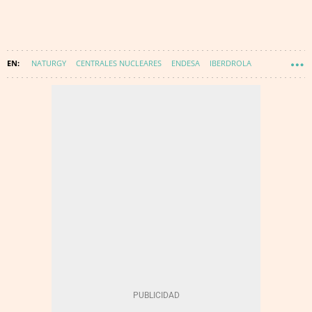
NATURGY
CENTRALES NUCLEARES
ENDESA
IBERDROLA
ENERGÍA NUCLEAR
ALMARAZ
MINISTERIO TRANSICIÓN ECOLÓGICA Y RETO DEMOGRÁFICO
ENERGÍA - NUCLEAR