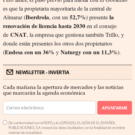
es que la propietaria mayoritaria de la central de
Iberdrola
52,7%
la
Almaraz (
, con un
) presente
renovación de licencia hasta 2030
en el consejo
CNAT
de
, la empresa que gestiona también Trillo, y
donde están presentes los otros dos propietarios
Endesa con un 36%
Naturgy con un 11,3%
(
y
).
NEWSLETTER - INVERTIA
Cada mañana la apertura de mercados y las noticias
que marcarán la agenda económica
APUNTARME
De conformidad con el RGPD y la LOPDGDD, EL LEÓN DE EL ESPAÑOL
PUBLICACIONES, S.A. tratará los datos facilitados con la finalidad de remitirle
noticias de actualidad.