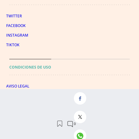
TWITTER
FACEBOOK
INSTAGRAM
TIKTOK
CONDICIONES DE USO
AVISO LEGAL
POLÍTICA DE PRIVACIDAD
CONDICIONES DE COMPRA
POLÍTICA DE COOKIES
AVISO DE TRANSPARENCIA
ADMINISTRACIÓN UTIQ