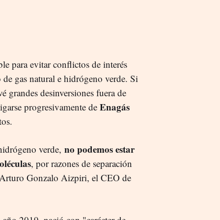
e para evitar conflictos de interés
 de gas natural e hidrógeno verde. Si
vé grandes desinversiones fuera de
Enagás
sligarse progresivamente de
tos.
no podemos estar
 hidrógeno verde,
oléculas
, por razones de separación
s Arturo Gonzalo Aizpiri, el CEO de
 año 2019, nació con "carácter de