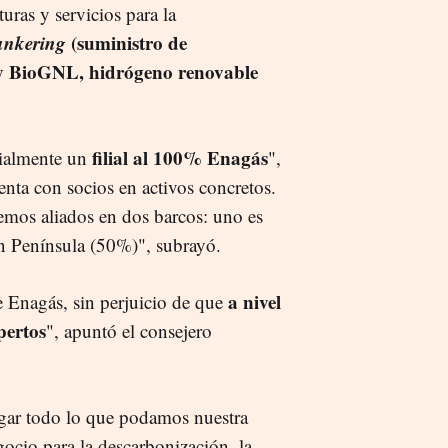
turas y servicios para la
unkering
(suministro de
y BioGNL, hidrógeno renovable
filial al 100% Enagás
ialmente un
",
enta con socios en activos concretos.
nemos aliados en dos barcos: uno es
n Península (50%)", subrayó.
a nivel
Enagás, sin perjuicio de que
pertos
", apuntó el consejero
legar todo lo que podamos nuestra
ocio para la descarbonización, la