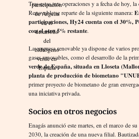
Tras estas tres operaciones y a fecha de hoy, l
E
Renovable se reparte de la siguiente manera:
participaciones, Hy24 cuenta con el 30%, 
con el otro 5% restante
.
La empresa renovable ya dispone de varios pro
gases renovables, como el desarrollo de la pri
verde de España, situada en Lloseta (Mallo
planta de producción de biometano "UNU
primer proyecto de biometano de gran enverga
una iniciativa privada.
Socios en otros negocios
Enagás anunció este martes, en el marco de su a
2030, la creación de una nueva filial. Bautiz