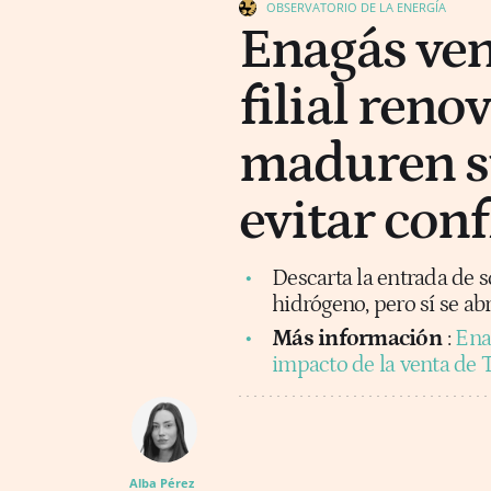
OBSERVATORIO DE LA ENERGÍA
Enagás ven
filial ren
maduren su
evitar conf
Descarta la entrada de s
hidrógeno, pero sí se ab
Más información
:
Ena
impacto de la venta de T
Alba Pérez