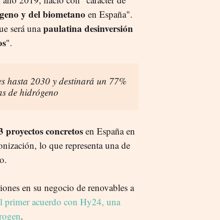
geno y del biometano
en España".
paulatina desinversión
ue será una
os
".
es hasta 2030 y destinará un 77%
ras de hidrógeno
 proyectos concretos
en España en
onización, lo que representa una de
to.
ciones en su negocio de renovables a
el primer acuerdo con Hy24, una
rogen
.