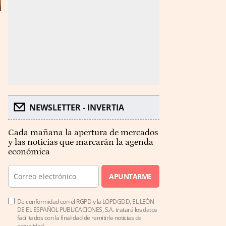
NEWSLETTER - INVERTIA
Cada mañana la apertura de mercados
y las noticias que marcarán la agenda
económica
APUNTARME
De conformidad con el RGPD y la LOPDGDD, EL LEÓN
DE EL ESPAÑOL PUBLICACIONES, S.A. tratará los datos
facilitados con la finalidad de remitirle noticias de
actualidad.