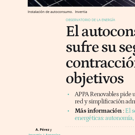
Instalación de autoconsumo.
Invertia
OBSERVATORIO DE LA ENERGÍA
El autoco
sufre su s
contracción
objetivos
APPA Renovables pide un 
red y simplificación adm
Más información
:
El 
energéticas: autonomía,
A. Pérez
Invertia | Agencias