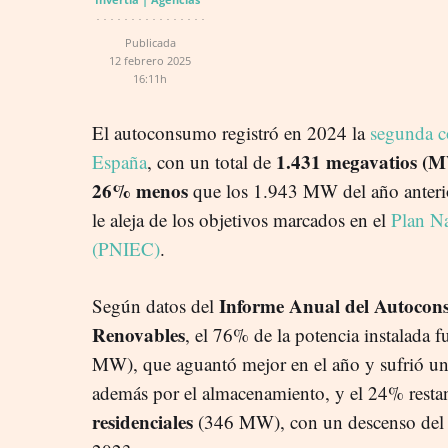
Publicada
12 febrero 2025
16:11h
El autoconsumo registró en 2024 la
segunda c
1.431 megavatios (
España
, con un total de
26% menos
que los 1.943 MW del año anterio
le aleja de los objetivos marcados en el
Plan Na
(PNIEC)
.
Informe Anual del Autocon
Según datos del
Renovables
, el 76% de la potencia instalada 
MW), que aguantó mejor en el año y sufrió un
además por el almacenamiento, y el 24% resta
residenciales
(346 MW), con un descenso del 3