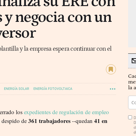
finaliza su ERE con
 y negocia con un
versor
lantilla y la empresa espera continuar con el
Cad
mer
la 
ENERGÍA SOLAR
ENERGÍA FOTOVOLTAICA
errado los
expedientes de regulación de empleo
D
361 trabajadores
41 en
 despido de
--quedan
D
d
d