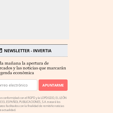
NEWSLETTER - INVERTIA
a mañana la apertura de
cados y las noticias que marcarán
agenda económica
APUNTARME
e conformidad con el RGPD y la LOPDGDD, EL LEÓN
E EL ESPAÑOL PUBLICACIONES, S.A. tratará los
atos facilitados con la finalidad de remitirle noticias
e actualidad.