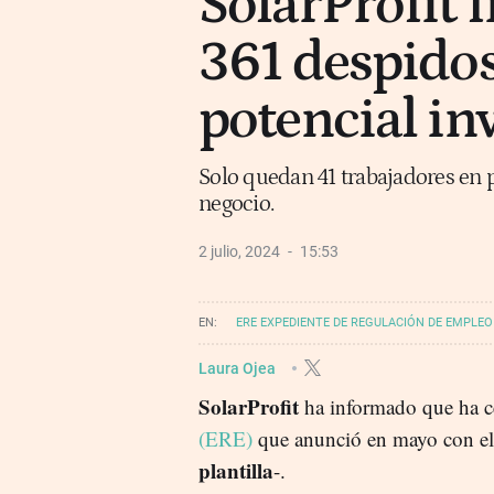
SolarProfit 
361 despidos
potencial in
Solo quedan 41 trabajadores en p
negocio.
2 julio, 2024
15:53
ERE EXPEDIENTE DE REGULACIÓN DE EMPLEO
ENERGÍA - RENOVABLES
Laura Ojea
SolarProfit
ha informado que ha c
(ERE)
que anunció en mayo con el
plantilla
-.