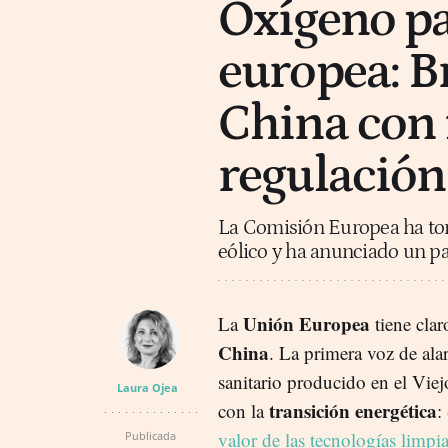
Oxígeno pa
europea: B
China con 
regulación
La Comisión Europea ha toma
eólico y ha anunciado un paq
Unión Europea
La
tiene clar
China
. La primera voz de ala
sanitario producido en el Vie
Laura Ojea
transición energética
con la
:
valor de las tecnologías limpi
Publicada