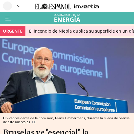
URGENTE
El incendio de Niebla duplica su superficie en un dí
El vicepresidente de la Comisión, Frans Timmermans, durante la rueda de prensa
de este miércoles
CE
Bruselas ve "esencial" la