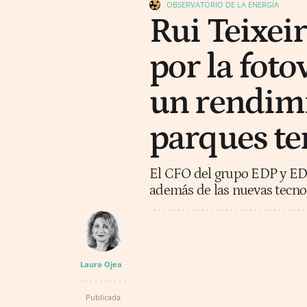
OBSERVATORIO DE LA ENERGÍA
Rui Teixei
por la foto
un rendimi
parques te
El CFO del grupo EDP y EDP
además de las nuevas tecnolo
Laura Ojea
Publicada