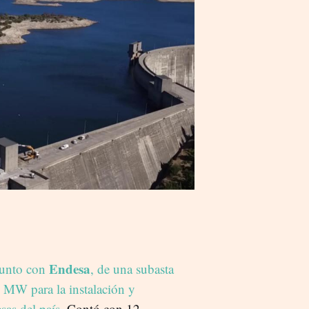
Endesa
 junto con
, de una subasta
 MW para la instalación y
sas del país
. Contó con 12