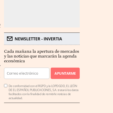
e
NEWSLETTER - INVERTIA
Cada mañana la apertura de mercados
y las noticias que marcarán la agenda
económica
,
APUNTARME
De conformidad con el RGPD y la LOPDGDD, EL LEÓN
DE EL ESPAÑOL PUBLICACIONES, S.A. tratará los datos
facilitados con la finalidad de remitirle noticias de
actualidad.