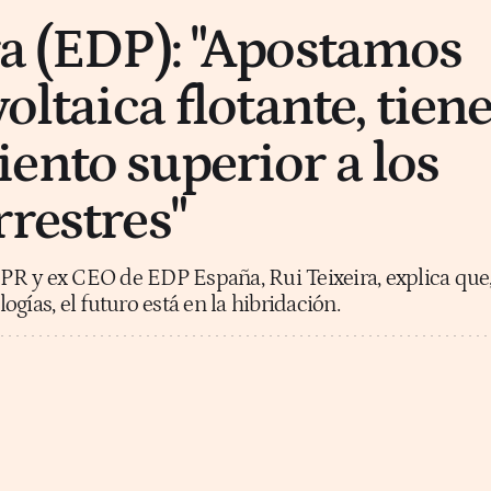
ra (EDP): "Apostamos
voltaica flotante, tien
ento superior a los
rrestres"
R y ex CEO de EDP España, Rui Teixeira, explica que
gías, el futuro está en la hibridación.