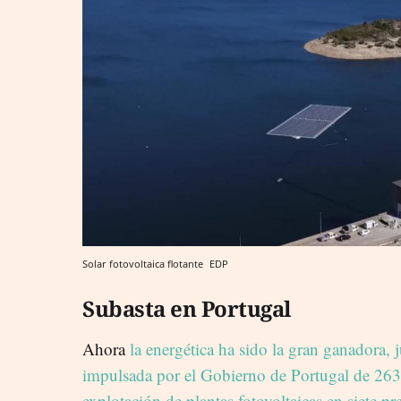
Solar fotovoltaica flotante
EDP
Subasta en Portugal
Ahora
la energética ha sido la gran ganadora,
impulsada por el Gobierno de Portugal de 263
explotación de plantas fotovoltaicas en siete pre