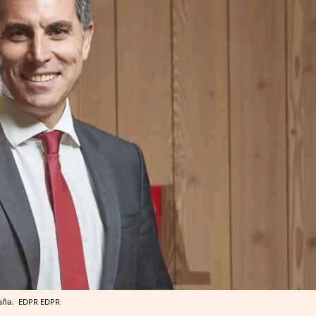
paña.
EDPR
EDPR