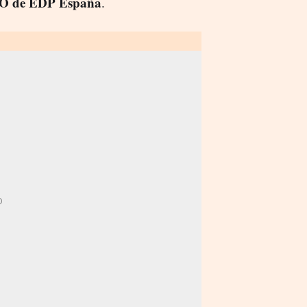
EO de EDP España
.