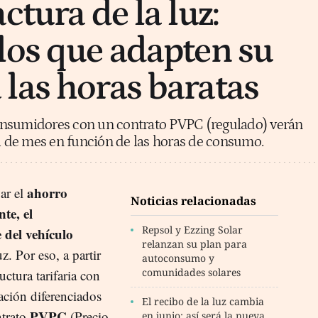
ctura de la luz:
los que adapten su
las horas baratas
 consumidores con un contrato PVPC (regulado) verán
al de mes en función de las horas de consumo.
ahorro
ar el
Noticias relacionadas
te, el
Repsol y Ezzing Solar
 del vehículo
relanzan su plan para
z. Por eso, a partir
autoconsumo y
comunidades solares
uctura tarifaria con
ación diferenciados
El recibo de la luz cambia
PVPC
ntrato
(Precio
en junio: así será la nueva