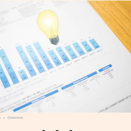
h
Omicrono