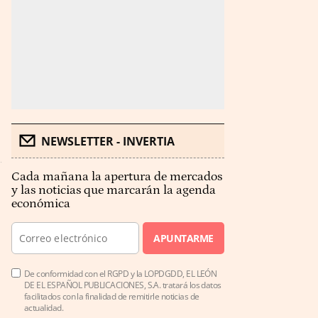
NEWSLETTER - INVERTIA
Cada mañana la apertura de mercados
y las noticias que marcarán la agenda
económica
APUNTARME
De conformidad con el RGPD y la LOPDGDD, EL LEÓN
DE EL ESPAÑOL PUBLICACIONES, S.A. tratará los datos
facilitados con la finalidad de remitirle noticias de
actualidad.