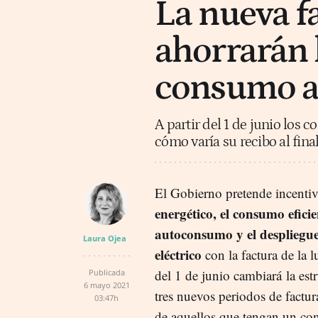
La nueva fa
ahorrarán 
consumo a 
A partir del 1 de junio los
cómo varía su recibo al fin
El Gobierno pretende incentiv
energético, el consumo eficien
autoconsumo y el despliegue
Laura Ojea
eléctrico
con la factura de la lu
del 1 de junio cambiará la estr
Publicada
6 mayo 2021
tres nuevos periodos de factur
03:47h
de aquellos que tengan un co