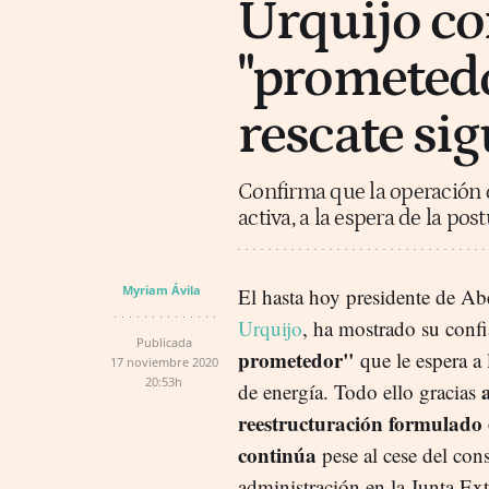
Urquijo con
"prometed
rescate sig
Confirma que la operación d
activa, a la espera de la po
Myriam Ávila
El hasta hoy presidente de A
Urquijo
, ha mostrado su conf
Publicada
prometedor"
que le espera a 
17 noviembre 2020
20:53h
de energía. Todo ello gracias
reestructuración formulado
continúa
pese al cese del con
administración en la Junta Ext