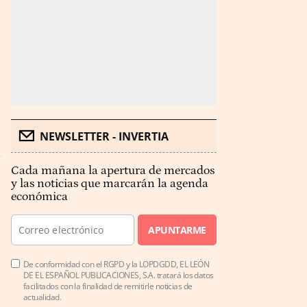
NEWSLETTER - INVERTIA
Cada mañana la apertura de mercados
y las noticias que marcarán la agenda
económica
APUNTARME
De conformidad con el RGPD y la LOPDGDD, EL LEÓN
DE EL ESPAÑOL PUBLICACIONES, S.A. tratará los datos
facilitados con la finalidad de remitirle noticias de
actualidad.