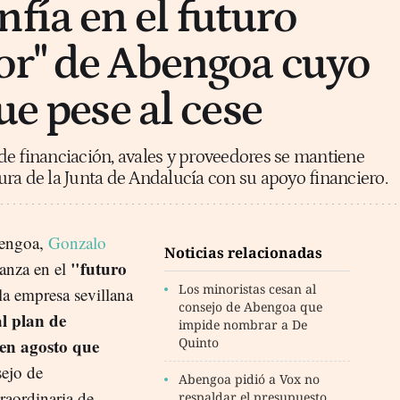
fía en el futuro
or" de Abengoa cuyo
ue pese al cese
e financiación, avales y proveedores se mantiene
stura de la Junta de Andalucía con su apoyo financiero.
bengoa,
Gonzalo
Noticias relacionadas
"futuro
ianza en el
Los minoristas cesan al
la empresa sevillana
consejo de Abengoa que
al plan de
impide nombrar a De
 en agosto que
Quinto
sejo de
Abengoa pidió a Vox no
raordinaria de
respaldar el presupuesto