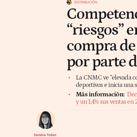
DISTRIBUCIÓN
Competenc
“riesgos” e
compra de 
por parte 
La CNMC ve “elevada con
deportivos e inicia una 
Más información:
Dec
y un 1,4% sus ventas en 
Sandra Tobar