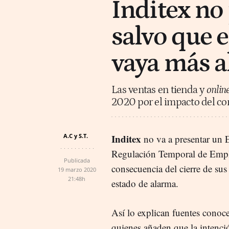
Inditex no
salvo que 
vaya más al
Las ventas en tienda y
onlin
2020 por el impacto del co
A.C y S.T.
Inditex
no va a presentar un 
Regulación Temporal de Em
Publicada
consecuencia del cierre de sus 
19 marzo 2020
21:48h
estado de alarma.
Así lo explican fuentes conoce
quienes añaden que la intenci