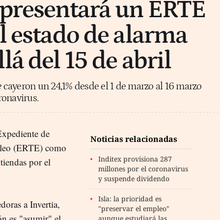
 presentará un ERTE
el estado de alarma
lá del 15 de abril
e
cayeron un 24,1% desde el 1 de marzo al 16 marzo
ronavirus.
Expediente de
Noticias relacionadas
pleo (ERTE) como
Inditex provisiona 287
tiendas por el
millones por el coronavirus
y suspende dividendo
Isla: la prioridad es
doras a Invertia,
"preservar el empleo"
ón es "asumir" el
aunque estudiará las