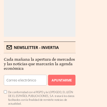
NEWSLETTER - INVERTIA
Cada mañana la apertura de mercados
y las noticias que marcarán la agenda
económica
APUNTARME
De conformidad con el RGPD y la LOPDGDD, EL LEÓN
DE EL ESPAÑOL PUBLICACIONES, S.A. tratará los datos
facilitados con la finalidad de remitirle noticias de
actualidad.