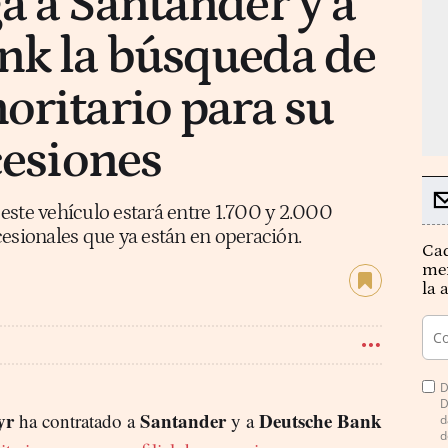
a a Santander y a
nk la búsqueda de
oritario para su
cesiones
este vehículo estará entre 1.700 y 2.000
cesionales que ya están en operación.
Cad
mer
la 
D
D
yr
Santander
Deutsche Bank
ha contratado a
y a
d
d