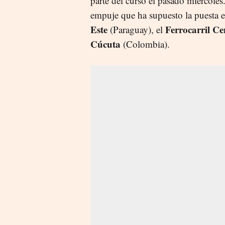
parte del curso el pasado miércole
empuje que ha supuesto la puesta 
Este
Ferrocarril Ce
(Paraguay), el
Cúcuta
(Colombia).