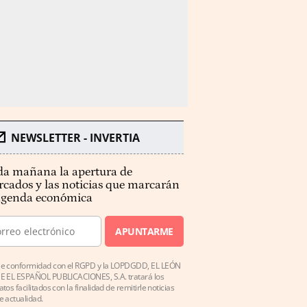
NEWSLETTER - INVERTIA
a mañana la apertura de
cados y las noticias que marcarán
agenda económica
APUNTARME
e conformidad con el RGPD y la LOPDGDD, EL LEÓN
E EL ESPAÑOL PUBLICACIONES, S.A. tratará los
atos facilitados con la finalidad de remitirle noticias
e actualidad.