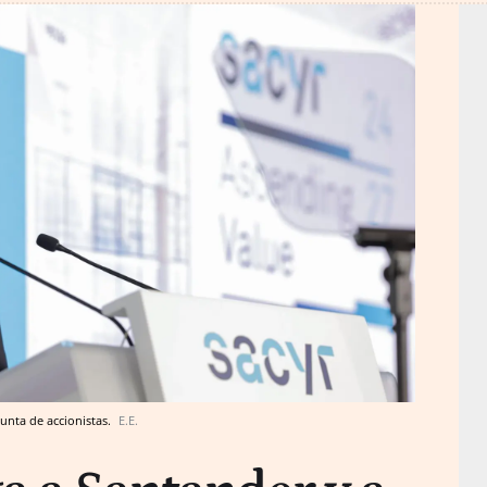
unta de accionistas.
E.E.