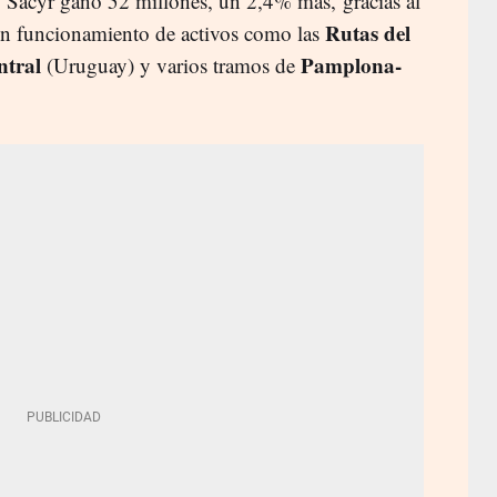
s. Sacyr ganó 52 millones, un 2,4% más, gracias al
Rutas del
en funcionamiento de activos como las
ntral
Pamplona-
(Uruguay) y varios tramos de