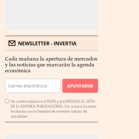
NEWSLETTER - INVERTIA
Cada mañana la apertura de mercados
y las noticias que marcarán la agenda
económica
APUNTARME
De conformidad con el RGPD y la LOPDGDD, EL LEÓN
DE EL ESPAÑOL PUBLICACIONES, S.A. tratará los datos
facilitados con la finalidad de remitirle noticias de
actualidad.