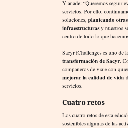
Y añade: “
Queremos seguir evo
servicios.
P
or ello, continua
planteando otras
soluciones,
infraestructuras
y nuestros se
centro de todo lo que hacemo
Sacyr iChallenges es uno de lo
transformación de Sacyr
. C
compañeros de viaje con quie
mejorar la calidad de vida
d
servicios.
Cuatro retos
Los cuatro retos de esta edic
sostenibles algunas de las act