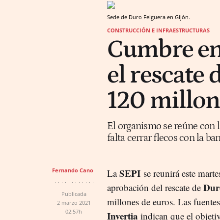
Sede de Duro Felguera en Gijón.
CONSTRUCCIÓN E INFRAESTRUCTURAS
Cumbre en 
el rescate
120 millon
El organismo se reúne con l
falta cerrar flecos con la ba
Fernando Cano
SEPI
La
se reunirá este martes
Dur
aprobación del rescate de
Publicada
millones de euros. Las fuente
2 marzo 2021
02:57h
Invertia
indican que el objeti