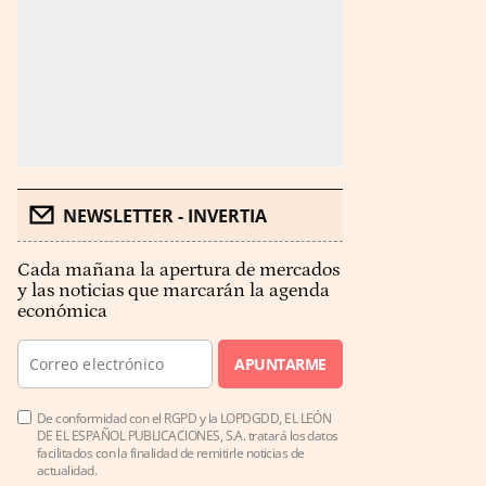
NEWSLETTER - INVERTIA
Cada mañana la apertura de mercados
y las noticias que marcarán la agenda
económica
APUNTARME
De conformidad con el RGPD y la LOPDGDD, EL LEÓN
DE EL ESPAÑOL PUBLICACIONES, S.A. tratará los datos
facilitados con la finalidad de remitirle noticias de
actualidad.