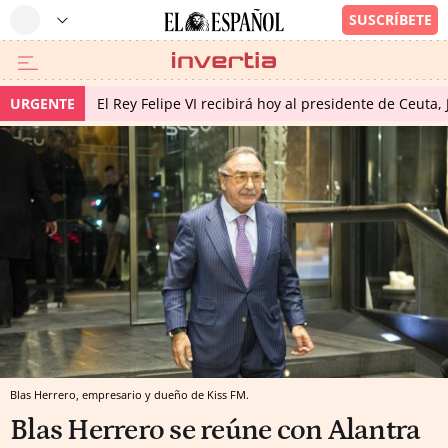
URGENTE
El Rey Felipe VI recibirá hoy al presidente de Ceuta,
Blas Herrero, empresario y dueño de Kiss FM.
Blas Herrero se reúne con Alantra