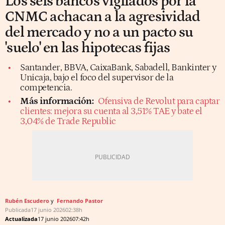
Los seis bancos vigilados por la
CNMC achacan a la agresividad
del mercado y no a un pacto su
'suelo' en las hipotecas fijas
Santander, BBVA, CaixaBank, Sabadell, Bankinter y
Unicaja, bajo el foco del supervisor de la
competencia.
Más información:
Ofensiva de Revolut para captar
clientes: mejora su cuenta al 3,51% TAE y bate el
3,04% de Trade Republic
Rubén Escudero
Fernando Pastor
Publicada
17 junio 2026
02:38h
Actualizada
17 junio 2026
07:42h