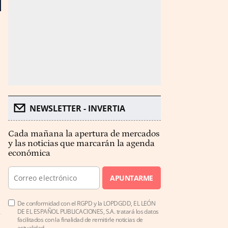
NEWSLETTER - INVERTIA
Cada mañana la apertura de mercados
y las noticias que marcarán la agenda
económica
APUNTARME
De conformidad con el RGPD y la LOPDGDD, EL LEÓN
DE EL ESPAÑOL PUBLICACIONES, S.A. tratará los datos
facilitados con la finalidad de remitirle noticias de
actualidad.