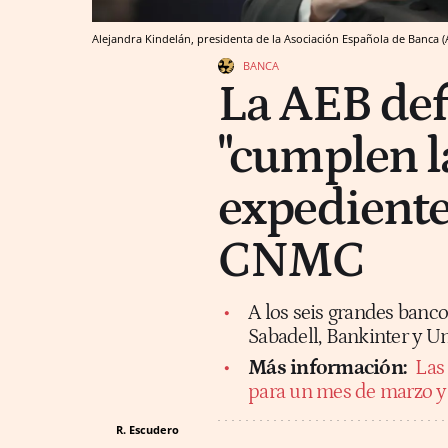
Alejandra Kindelán, presidenta de la Asociación Española de Banca (
BANCA
La AEB def
"cumplen la
expediente
CNMC
A los seis grandes banc
Sabadell, Bankinter y Un
Más información:
Las
para un mes de marzo y 
R. Escudero