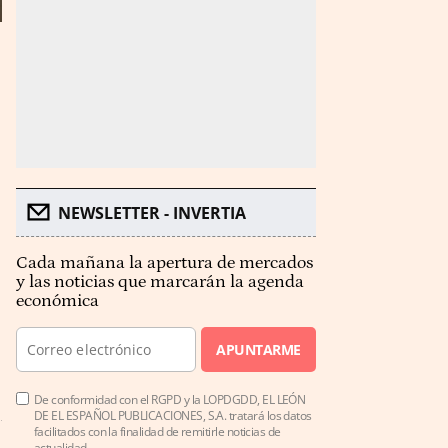
NEWSLETTER - INVERTIA
Cada mañana la apertura de mercados
y las noticias que marcarán la agenda
económica
APUNTARME
De conformidad con el RGPD y la LOPDGDD, EL LEÓN
DE EL ESPAÑOL PUBLICACIONES, S.A. tratará los datos
facilitados con la finalidad de remitirle noticias de
actualidad.