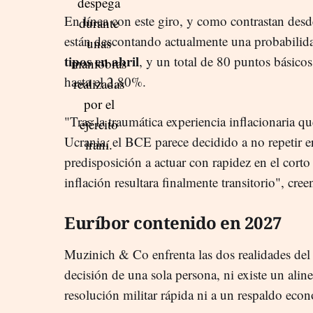
En línea con este giro, y como contrastan des
están descontando actualmente una probabili
tipos en abril
, y un total de 80 puntos básicos
hasta el 2,80%.
"Tras la traumática experiencia inflacionaria qu
Ucrania, el BCE parece decidido a no repetir e
predisposición a actuar con rapidez en el corto 
inflación resultara finalmente transitorio", cree
Euríbor contenido en 2027
Muzinich & Co enfrenta las dos realidades del 
decisión de una sola persona, ni existe un alin
resolución militar rápida ni a un respaldo ec