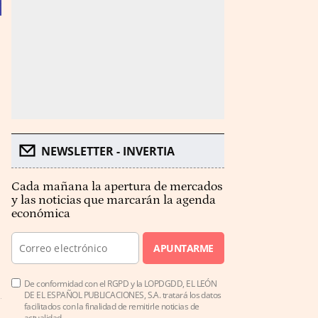
NEWSLETTER - INVERTIA
Cada mañana la apertura de mercados
y las noticias que marcarán la agenda
económica
APUNTARME
De conformidad con el RGPD y la LOPDGDD, EL LEÓN
DE EL ESPAÑOL PUBLICACIONES, S.A. tratará los datos
facilitados con la finalidad de remitirle noticias de
actualidad.