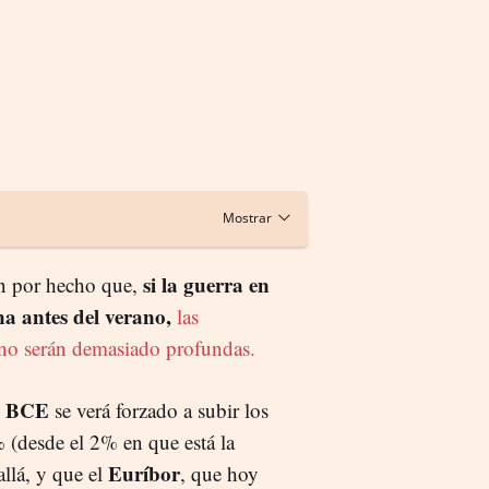
si la guerra en
an por hecho que,
na antes del verano,
las
 no serán demasiado profundas.
BCE
l
se verá forzado a subir los
3%
(desde el 2% en que está la
Euríbor
llá, y que el
, que hoy