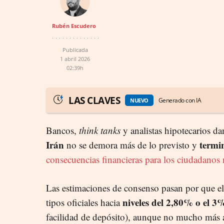
Rubén Escudero
Publicada
1 abril 2026
02:39h
LAS CLAVES
Generado con IA
NUEVO
Bancos,
think tanks
y analistas hipotecarios d
Irán
termi
no se demora más de lo previsto y
consecuencias financieras para los ciudadanos
Las estimaciones de consenso pasan por que e
niveles del 2,80% o el 
tipos oficiales hacia
facilidad de depósito), aunque no mucho más a