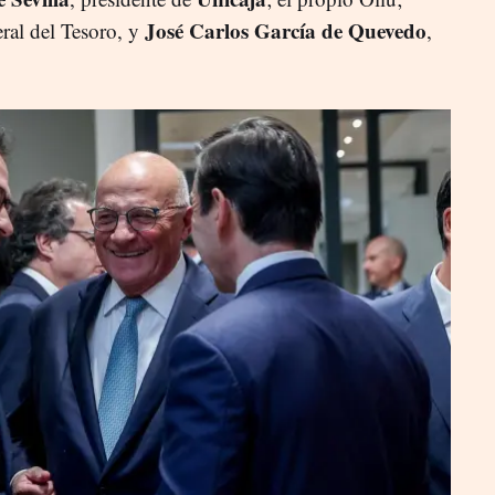
José Carlos García de Quevedo
eral del Tesoro, y
,