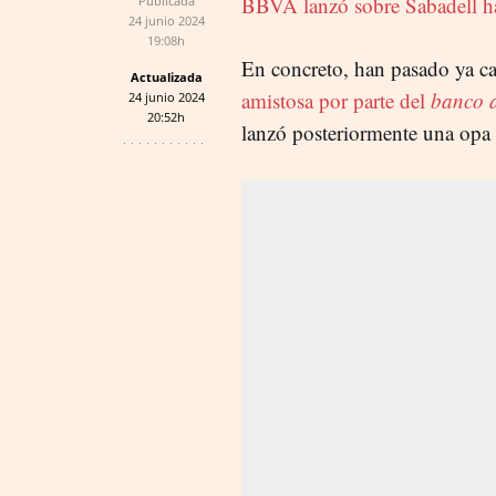
BBVA lanzó sobre Sabadell h
Publicada
24 junio 2024
19:08h
En concreto, han pasado ya c
Actualizada
amistosa por parte del
banco 
24 junio 2024
20:52h
lanzó posteriormente una opa d