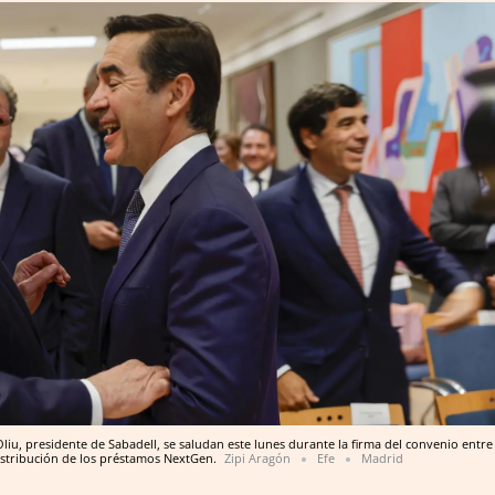
liu, presidente de Sabadell, se saludan este lunes durante la firma del convenio entre
distribución de los préstamos NextGen.
Zipi Aragón
Efe
Madrid