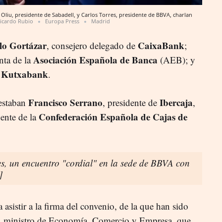
Oliu, presidente de Sabadell, y Carlos Torres, presidente de BBVA, charlan
icardo Rubio
Europa Press
Madrid
lo Gortázar
CaixaBank
, consejero delegado de
;
Asociación Española de Banca
enta de la
(AEB); y
Kutxabank
e
.
Francisco Serrano
Ibercaja
 estaban
, presidente de
,
Confederación Española de Cajas de
dente de la
s, un encuentro "cordial" en la sede de BBVA con
]
 asistir a la firma del convenio, de la que han sido
, ministro de Economía, Comercio y Empresa, que