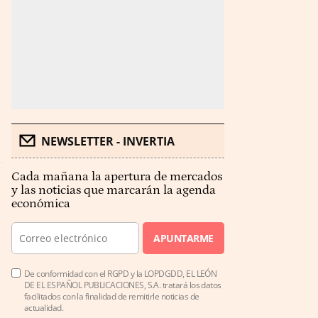
NEWSLETTER - INVERTIA
Cada mañana la apertura de mercados
y las noticias que marcarán la agenda
económica
APUNTARME
De conformidad con el RGPD y la LOPDGDD, EL LEÓN
DE EL ESPAÑOL PUBLICACIONES, S.A. tratará los datos
facilitados con la finalidad de remitirle noticias de
actualidad.