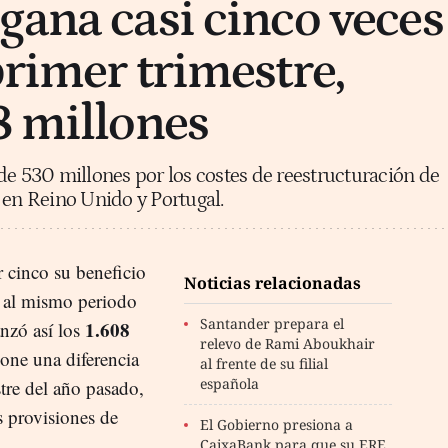
gana casi cinco veces
primer trimestre,
8 millones
de 530 millones por los costes de reestructuración de
 en Reino Unido y Portugal.
r cinco su beneficio
Noticias relacionadas
o al mismo periodo
Santander prepara el
1.608
anzó así los
relevo de Rami Aboukhair
pone una diferencia
al frente de su filial
española
tre del año pasado,
s provisiones de
El Gobierno presiona a
CaixaBank para que su ERE