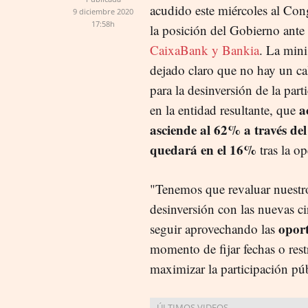
acudido este miércoles al Con
9 diciembre 2020
17:58h
la posición del Gobierno ante
CaixaBank y Bankia
. La min
dejado claro que no hay un ca
para la desinversión de la part
a
en la entidad resultante, que
asciende al 62% a través d
quedará en el 16%
tras la op
"Tenemos que revaluar nuestr
desinversión con las nuevas ci
oport
seguir aprovechando las
momento de fijar fechas o res
maximizar la participación pú