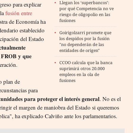
Llegan los ‘superbancos’:
greso para explicar
por qué Competencia no ve
 la
fusión entre
riesgo de oligopolio en las
fusiones
istra de Economía ha
lendario establecido
Goirigolzarri promete que
icipación del Estado
los despidos por la fusión
"no dependerán de las
ctualmente
entidades de origen"
el FROB y que
CCOO calcula que la banca
eración.
suprimirá otros 20.000
empleos en la ola de
fusiones
o plan de
rcunstancias para
unidades para proteger el interés general
. No es el
tringir el margen de maniobra del Estado si queremos
blica", ha explicado Calviño ante los parlamentarios.