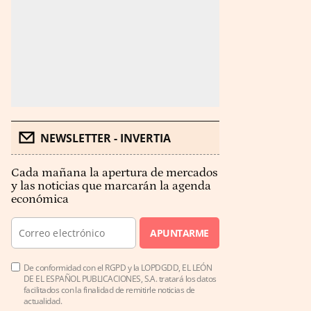
NEWSLETTER - INVERTIA
Cada mañana la apertura de mercados
y las noticias que marcarán la agenda
económica
APUNTARME
De conformidad con el RGPD y la LOPDGDD, EL LEÓN
DE EL ESPAÑOL PUBLICACIONES, S.A. tratará los datos
facilitados con la finalidad de remitirle noticias de
actualidad.