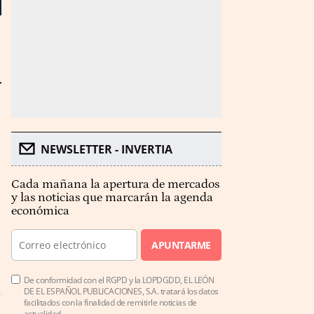
a
NEWSLETTER - INVERTIA
Cada mañana la apertura de mercados
y las noticias que marcarán la agenda
económica
APUNTARME
De conformidad con el RGPD y la LOPDGDD, EL LEÓN
DE EL ESPAÑOL PUBLICACIONES, S.A. tratará los datos
facilitados con la finalidad de remitirle noticias de
actualidad.