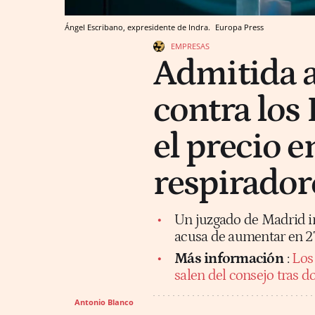
Ángel Escribano, expresidente de Indra.
Europa Press
EMPRESAS
Admitida a
contra los 
el precio e
respirador
Un juzgado de Madrid in
acusa de aumentar en 27,
Más información
:
Los
salen del consejo tras 
Antonio Blanco