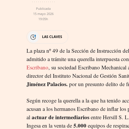
Publicada
15 mayo 2026
19:05h
LAS CLAVES
La plaza nº 49 de la Sección de Instrucción de
admitido a trámite una querella interpuesta co
Escribano
, su sociedad Escribano Mechanical
director del Instituto Nacional de Gestión Sani
Jiménez Palacios.
por un presunto delito de f
Según recoge la querella a la que ha tenido ac
acusan a los hermanos Escribano de inflar los p
actuar de intermediarios
al
entre Hersill S. L
5.000
Ingesa en la venta de
equipos de respir