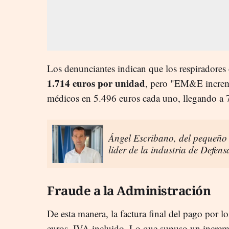
Los denunciantes indican que los respiradores 
1.714 euros por unidad
, pero "EM&E increme
médicos en 5.496 euros cada uno, llegando a 7.
Ángel Escribano, del pequeño t
líder de la industria de Defen
Fraude a la Administración
De esta manera, la factura final del pago por l
euros, IVA incluido. Lo que supuso un increm