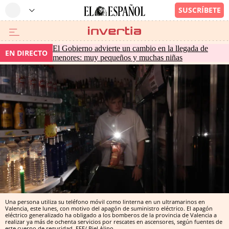
El Gobierno advierte un cambio en la llegada de
EN DIRECTO
menores: muy pequeños y muchas niñas
Una persona utiliza su teléfono móvil como linterna en un ultramarinos en
Valencia, este lunes, con motivo del apagón de suministro eléctrico. El apagón
eléctrico generalizado ha obligado a los bomberos de la provincia de Valencia a
realizar ya más de ochenta servicios por rescates en ascensores, según fuentes de
este cuerpo de seguridad. EFE/ Biel Alino