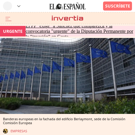
El PP "exige" a Sánchez que comparezca y la
URGENTE
convocatoria "urgente" de la Diputación Permanente por
la "invasión" en Ceuta
Banderas europeas en la fachada del edificio Berlaymont, sede de la Comisión
Comisión Europea
EMPRESAS