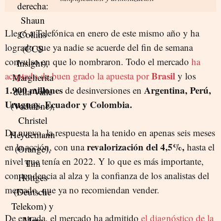
Llegó a Telefónica en enero de este mismo año y ha
logrado que ya nadie se acuerde del fin de semana
convulso en que lo nombraron. Todo el mercado
ha
Brasil
aceptado de buen grado la apuesta por
y los
1.900 millones
Argentina, Perú,
de desinversiones en
Uruguay, Ecuador y Colombia.
De nuevo, la respuesta la ha tenido en apenas seis meses
revalorización del 4,5%,
en la acción, con una
hasta el
nivel que tenía en 2022. Y lo que es más importante,
con tendencia al alza y la confianza de los analistas del
mercado, que ya no recomiendan vender.
De entrada, el mercado ha admitido
el diagnóstico de la