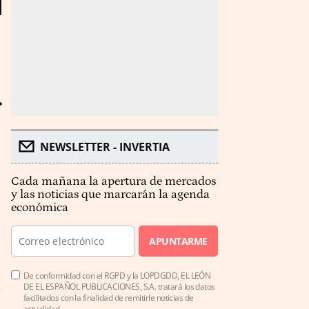
r
NEWSLETTER - INVERTIA
Cada mañana la apertura de mercados
y las noticias que marcarán la agenda
económica
APUNTARME
De conformidad con el RGPD y la LOPDGDD, EL LEÓN
DE EL ESPAÑOL PUBLICACIONES, S.A. tratará los datos
facilitados con la finalidad de remitirle noticias de
actualidad.