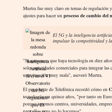
Murtra fue muy claro en temas de regulación 
proceso de cambio del 
ajustes para hacer un
El 5G y la inteligencia artific
impulsar la competitividad y
"Si queremos que haya tecnología en diez años
solo capacidades comerciales para integrar las
una situación muy mala", aseveró Murtra.
C
El presidente de Telefónica recordó cómo en
tecnologías en quince años, "por tanto en Eur
porque tenemos centros, universidades, empres
para ello, pero no lo hacemos".