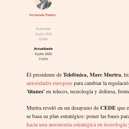
Fernando Pastor
Publicada
4 julio 2025
10:05h
Actualizada
4 julio 2025
11:01h
Telefónica, Marc Murtra
El presidente de
, h
autoridades europeas
para cambiar la regulació
'titanes'
en telecos, tecnología y defensa, fren
CEDE
Murtra reveló en un desayuno de
que es
se basa su plan estratégico: poner las bases pa
hacia una autonomía estratégica en tecnología