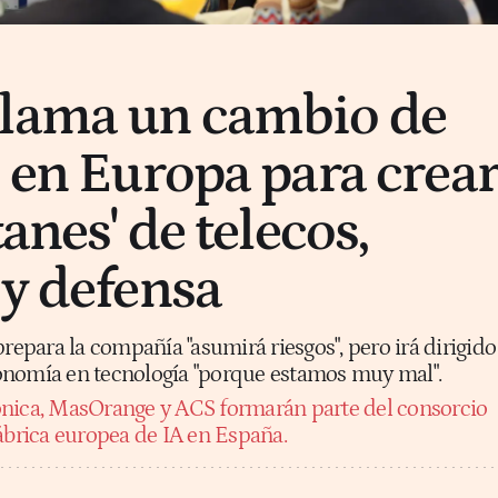
clama un cambio de
n en Europa para crea
tanes' de telecos,
 y defensa
prepara la compañía "asumirá riesgos", pero irá dirigido
onomía en tecnología "porque estamos muy mal".
ónica, MasOrange y ACS formarán parte del consorcio
ábrica europea de IA en España.