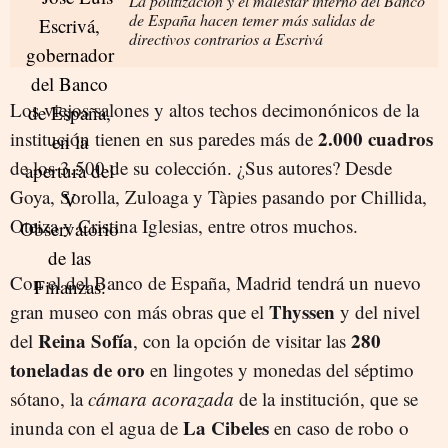
La politización y el malestar interno del Banco
de España hacen temer más salidas de
directivos contrarios a Escrivá
Los viejos salones y altos techos decimonónicos de la
2.000 cuadros
institución tienen en sus paredes más de
de los 3.500 de su colección. ¿Sus autores? Desde
Goya, Sorolla, Zuloaga y Tàpies pasando por Chillida,
Oteiza y Cristina Iglesias, entre otros muchos.
Con el del Banco de España, Madrid tendrá un nuevo
Thyssen
gran museo con más obras que el
y del nivel
Reina Sofía
280
del
, con la opción de visitar las
toneladas de oro
en lingotes y monedas del séptimo
sótano, la
cámara acorazada
de la institución, que se
La Cibeles
inunda con el agua de
en caso de robo o