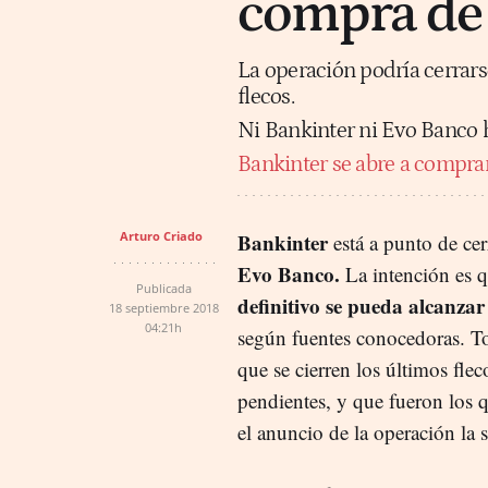
compra de
La operación podría cerrars
flecos.
Ni Bankinter ni Evo Banco 
Bankinter se abre a compra
Arturo Criado
Bankinter
está a punto de cer
Evo Banco.
La intención es q
Publicada
definitivo se pueda alcanza
18 septiembre 2018
04:21h
según fuentes conocedoras. T
que se cierren los últimos fle
pendientes, y que fueron los 
el anuncio de la operación la