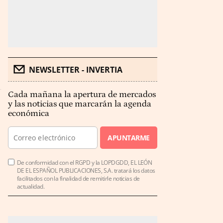
NEWSLETTER - INVERTIA
Cada mañana la apertura de mercados
y las noticias que marcarán la agenda
económica
APUNTARME
De conformidad con el RGPD y la LOPDGDD, EL LEÓN
DE EL ESPAÑOL PUBLICACIONES, S.A. tratará los datos
facilitados con la finalidad de remitirle noticias de
actualidad.