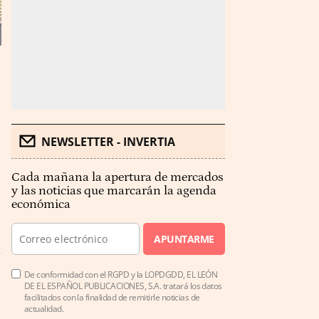
NEWSLETTER - INVERTIA
Cada mañana la apertura de mercados
y las noticias que marcarán la agenda
económica
APUNTARME
De conformidad con el RGPD y la LOPDGDD, EL LEÓN
DE EL ESPAÑOL PUBLICACIONES, S.A. tratará los datos
facilitados con la finalidad de remitirle noticias de
actualidad.