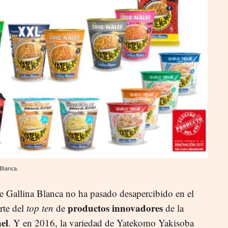
Blanca.
de Gallina Blanca no ha pasado desapercibido en el
productos innovadores
rte del
top ten
de
de la
el
. Y en 2016, la variedad de Yatekomo Yakisoba