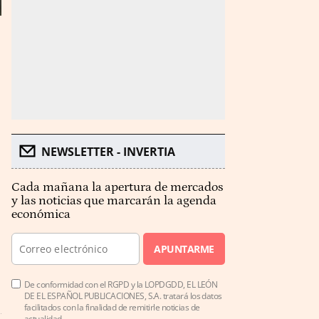
NEWSLETTER - INVERTIA
Cada mañana la apertura de mercados
y las noticias que marcarán la agenda
económica
APUNTARME
De conformidad con el RGPD y la LOPDGDD, EL LEÓN
DE EL ESPAÑOL PUBLICACIONES, S.A. tratará los datos
facilitados con la finalidad de remitirle noticias de
actualidad.