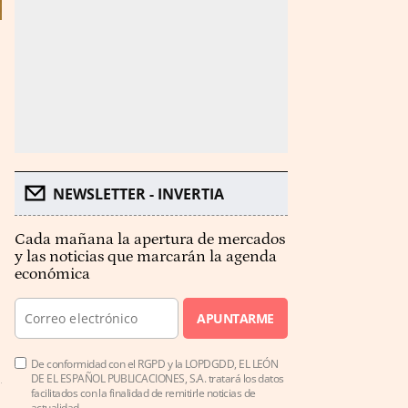
NEWSLETTER - INVERTIA
Cada mañana la apertura de mercados
y las noticias que marcarán la agenda
económica
APUNTARME
De conformidad con el RGPD y la LOPDGDD, EL LEÓN
DE EL ESPAÑOL PUBLICACIONES, S.A. tratará los datos
facilitados con la finalidad de remitirle noticias de
actualidad.