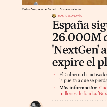
Carlos Cuerpo, en el Senado.
Gustavo Valiente.
MACROECONOMÍA
España sig
26.000M d
'NextGen' 
expire el p
El Gobierno ha activado
la puerta a que se pie
Más información:
Cue
millones de fondos 'Nex