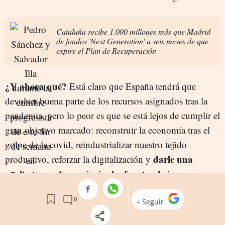
Cataluña recibe 1.000 millones más que Madrid
de fondos 'Next Generation' a seis meses de que
expire el Plan de Recuperación
¿Y ahora qué?
Está claro que España tendrá que
devolver buena parte de los recursos asignados tras la
pandemia, pero lo peor es que se está lejos de cumplir el
gran objetivo marcado: reconstruir la economía tras el
golpe de la covid, reindustrializar nuestro tejido
darle una
productivo, reforzar la digitalización y
vuelta a nuestras principales fuentes de ingresos.
Desde Funcas apuntan que todavía persisten
interrogantes sobre el grado de transformación