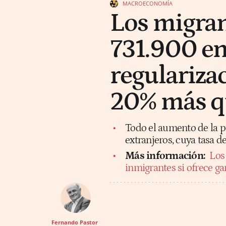
MACROECONOMÍA
Los migran
731.900 en
regulariza
20% más qu
Todo el aumento de la po
extranjeros, cuya tasa de
Más información:
Los
inmigrantes si ofrece ga
Fernando Pastor