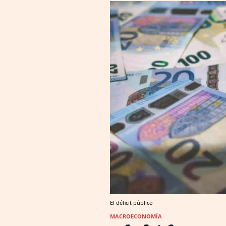
El déficit público
MACROECONOMÍA