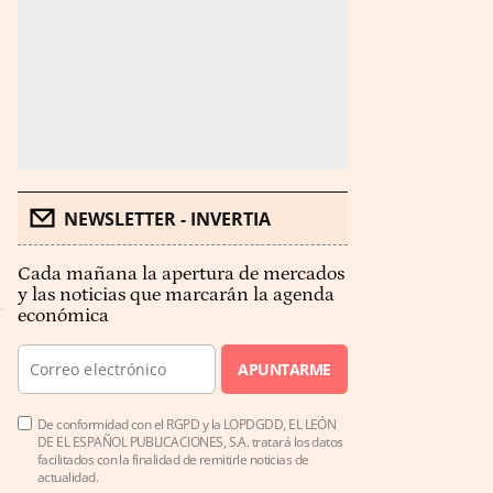
NEWSLETTER - INVERTIA
Cada mañana la apertura de mercados
y las noticias que marcarán la agenda
económica
APUNTARME
De conformidad con el RGPD y la LOPDGDD, EL LEÓN
DE EL ESPAÑOL PUBLICACIONES, S.A. tratará los datos
facilitados con la finalidad de remitirle noticias de
actualidad.