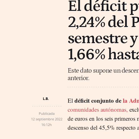
El déficit 
2,24% del 
semestre y 
1,66% hasta
Este dato supone un descen
anterior.
L.B.
déficit conjunto de
la Adm
El
comunidades autónomas,
excl
Publicada
de euros en los seis primeros
12 septiembre 2022
16:12h
descenso del 45,5% respecto a