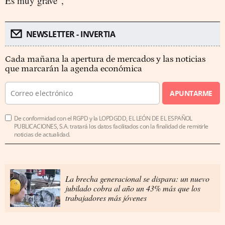
Es muy grave",
NEWSLETTER - INVERTIA
Cada mañana la apertura de mercados y las noticias
que marcarán la agenda económica
APUNTARME
De conformidad con el RGPD y la LOPDGDD, EL LEÓN DE EL ESPAÑOL
PUBLICACIONES, S.A. tratará los datos facilitados con la finalidad de remitirle
noticias de actualidad.
La brecha generacional se dispara: un nuevo
jubilado cobra al año un 43% más que los
trabajadores más jóvenes