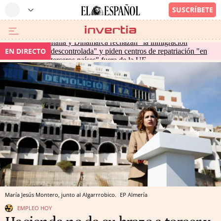
Italia y Dinamarca rechazan "la inmigración
EN DIRECTO
descontrolada" y piden centros de repatriación "en
terceros países" fuera de la UE
María Jesús Montero, junto al Algarrrobico.
EP
Almería
EMPLEO HOY