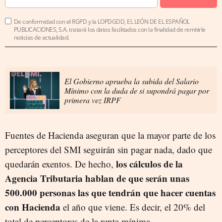
De conformidad con el RGPD y la LOPDGDD, EL LEÓN DE EL ESPAÑOL
PUBLICACIONES, S.A. tratará los datos facilitados con la finalidad de remitirle
noticias de actualidad.
El Gobierno aprueba la subida del Salario
Mínimo con la duda de si supondrá pagar por
primera vez IRPF
Fuentes de Hacienda aseguran que la mayor parte de los
perceptores del SMI seguirán sin pagar nada, dado que
los cálculos de la
quedarán exentos. De hecho,
Agencia Tributaria hablan de que serán unas
500.000 personas las que tendrán que hacer cuentas
con Hacienda
el año que viene. Es decir, el 20% del
total de perceptores de la renta mínima.