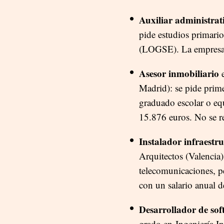
Auxiliar administrat
pide estudios primario
(LOGSE). La empresa n
Asesor inmobiliario
e
Madrid): se pide prime
graduado escolar o equ
15.876 euros. No se r
Instalador infraestr
Arquitectos (Valencia)
telecomunicaciones, p
con un salario anual 
Desarrollador de so
grado en Ingeniería I