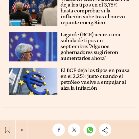
deja los tipos en el 3,75%
hasta comprobar si la
inflación sube tras el nuevo
repunte energético
Lagarde (BCE) acerca una
subida de tipos en
septiembre: "Algunos
gobernadores sugirieron
aumentarlos ahora"
El BCE deja los tipos en pausa
en el 2,25% justo cuando el
petróleo vuelve a empujar al
alza la inflación
Operar con instrumentos financieros o criptomonedas
conlleva altos riesgos, incluyendo la pérdida de parte o la