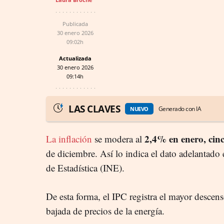
Publicada
30 enero 2026
09:02h
Actualizada
30 enero 2026
09:14h
LAS CLAVES
Generado con IA
NUEVO
2,4% en enero, cin
La inflación
se modera al
de diciembre. Así lo indica el dato adelantado e
de Estadística (INE).
De esta forma, el IPC registra el mayor descen
bajada de precios de la energía.