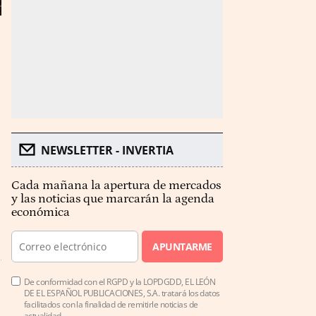
NEWSLETTER - INVERTIA
Cada mañana la apertura de mercados
y las noticias que marcarán la agenda
económica
APUNTARME
De conformidad con el RGPD y la LOPDGDD, EL LEÓN
DE EL ESPAÑOL PUBLICACIONES, S.A. tratará los datos
facilitados con la finalidad de remitirle noticias de
actualidad.