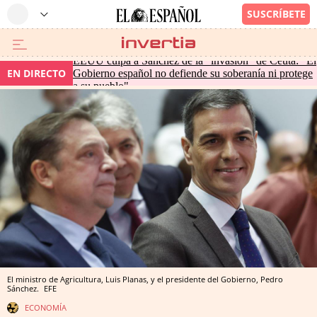
EEUU culpa a Sánchez de la "invasión" de Ceuta: "El
EN DIRECTO
Gobierno español no defiende su soberanía ni protege
a su pueblo"
El ministro de Agricultura, Luis Planas, y el presidente del Gobierno, Pedro
Sánchez.
EFE
ECONOMÍA