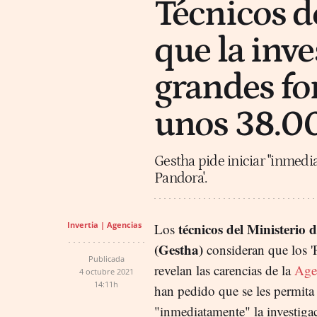
Técnicos d
que la inve
grandes fo
unos 38.0
Gestha pide iniciar "inmedi
Pandora'.
Invertia | Agencias
técnicos del Ministerio
Los
(Gestha)
consideran que los '
Publicada
revelan las carencias de la
Agen
4 octubre 2021
14:11h
han pedido que se les permita 
"inmediatamente" la investiga