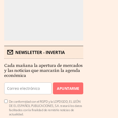
NEWSLETTER - INVERTIA
Cada mañana la apertura de mercados
y las noticias que marcarán la agenda
económica
APUNTARME
De conformidad con el RGPD y la LOPDGDD, EL LEÓN
DE EL ESPAÑOL PUBLICACIONES, S.A. tratará los datos
facilitados con la finalidad de remitirle noticias de
actualidad.