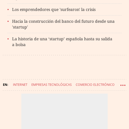
Los emprendedores que 'surfearon' la crisis
Hacia la construcción del banco del futuro desde una
'startup'
La historia de una ‘startup’ española hasta su salida
a bolsa
INTERNET
EMPRESAS TECNOLÓGICAS
COMERCIO ELECTRÓNICO
COMERCIO
HOSTELERÍA Y RESTAURACIÓN
OFERTAS COMPRAS
GROUPON
GROUPALIA
LETSBONUS
OFERTIX